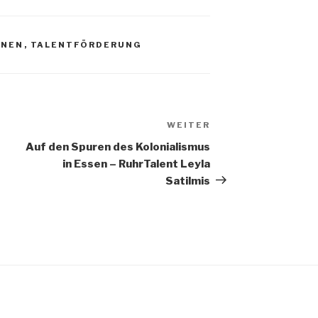
NEN
,
TALENTFÖRDERUNG
WEITER
Nächster
Beitrag
Auf den Spuren des Kolonialismus
in Essen – RuhrTalent Leyla
Satilmis