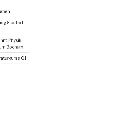
erien
ang 8 entert
innt Physik-
rium Bochum
raturkurse Q1