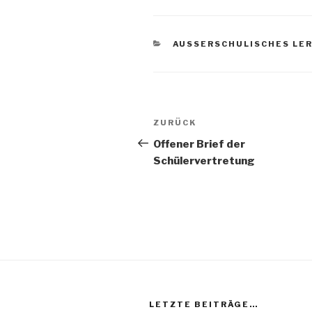
KATEGORIEN
AUSSERSCHULISCHES LER
Beitragsnavigation
Vorheriger
ZURÜCK
Beitrag
Offener Brief der
Schülervertretung
LETZTE BEITRÄGE…