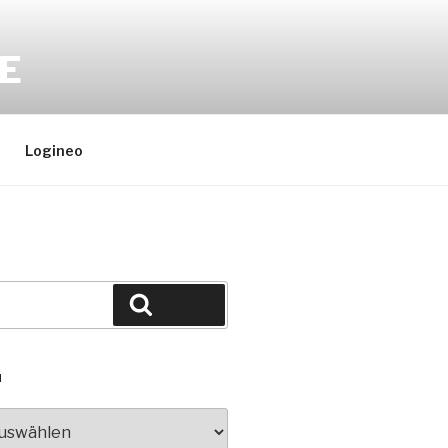
E
Logineo
Suchen
N