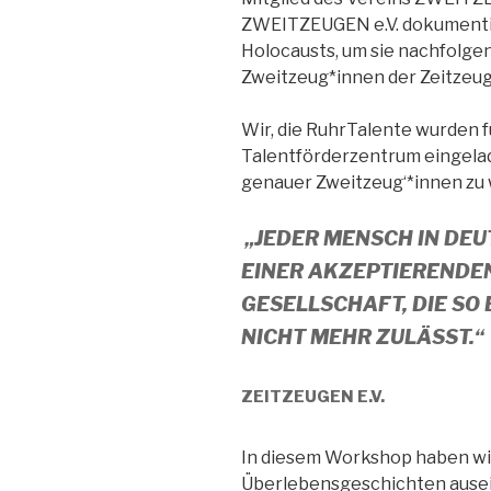
ZWEITZEUGEN e.V. dokumenti
Holocausts, um sie nachfolge
Zweitzeug*innen der Zeitzeu
Wir, die RuhrTalente wurden 
Talentförderzentrum eingelad
genauer Zweitzeug‘*innen zu
„JEDER MENSCH IN DEU
EINER AKZEPTIERENDEN
GESELLSCHAFT, DIE SO
NICHT MEHR ZULÄSST.“
ZEITZEUGEN E.V.
In diesem Workshop haben wir
Überlebensgeschichten ause