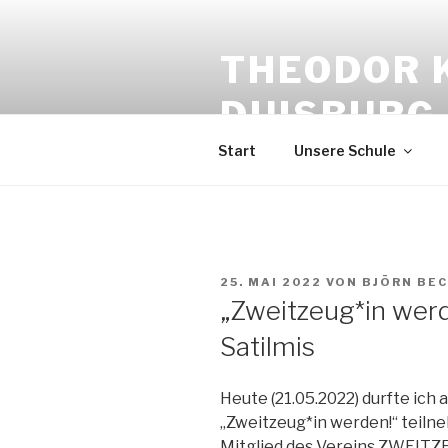
Zum
Inhalt
THEODOR 
springen
DUISBURG
Start
Unsere Schule
VERÖFFENTLICHT
25. MAI 2022
VON
BJÖRN BE
AM
„Zweitzeug*in werd
Satilmis
Heute (21.05.2022) durfte ich
„Zweitzeug*in werden!“ teil
Mitglied des Vereins ZWEITZE