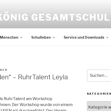
KÖNIG GESAMTSCHUL
Menschen
Schulleben
Service und Downloads
CKER
Suche
en“ – RuhrTalent Leyla
nach:
KATEGORIE
 als RuhrTalent am Workshop
Kategorien
nehmen. Der Workshop wurde von einem
UGEN e.V. durchgeführt. Der Verein