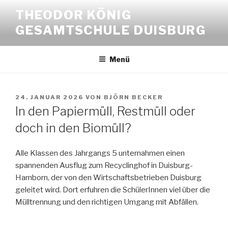
Zum
THEODOR KÖNIG
Inhalt
GESAMTSCHULE DUISBURG
springen
Menü
VERÖFFENTLICHT
24. JANUAR 2026
VON
BJÖRN BECKER
AM
In den Papiermüll, Restmüll oder
doch in den Biomüll?
Alle Klassen des Jahrgangs 5 unternahmen einen
spannenden Ausflug zum Recyclinghof in Duisburg-
Hamborn, der von den Wirtschaftsbetrieben Duisburg
geleitet wird. Dort erfuhren die SchülerInnen viel über die
Mülltrennung und den richtigen Umgang mit Abfällen.