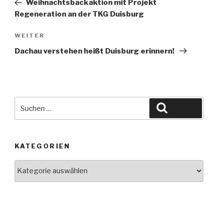
Weihnachtsbackaktion mit Projekt
Regeneration an der TKG Duisburg
Nächster
WEITER
Beitrag
Dachau verstehen heißt Duisburg erinnern!
Suche
Suchen
nach:
KATEGORIEN
Kategorien