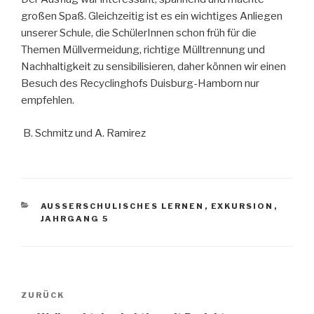
großen Spaß. Gleichzeitig ist es ein wichtiges Anliegen
unserer Schule, die SchülerInnen schon früh für die
Themen Müllvermeidung, richtige Mülltrennung und
Nachhaltigkeit zu sensibilisieren, daher können wir einen
Besuch des Recyclinghofs Duisburg-Hamborn nur
empfehlen.
B. Schmitz und A. Ramirez
KATEGORIEN
AUSSERSCHULISCHES LERNEN
,
EXKURSION
,
JAHRGANG 5
Beitragsnavigation
Vorheriger
ZURÜCK
Beitrag