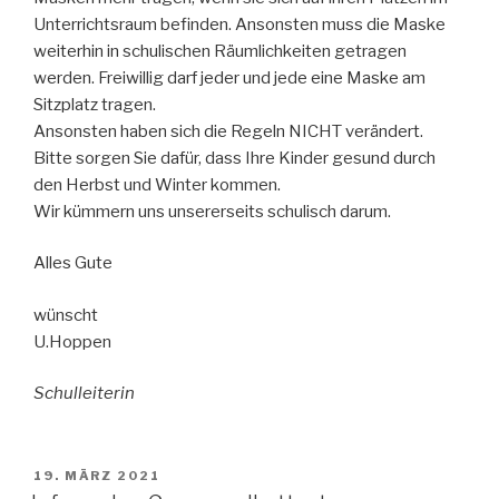
Unterrichtsraum befinden. Ansonsten muss die Maske
weiterhin in schulischen Räumlichkeiten getragen
werden. Freiwillig darf jeder und jede eine Maske am
Sitzplatz tragen.
Ansonsten haben sich die Regeln NICHT verändert.
Bitte sorgen Sie dafür, dass Ihre Kinder gesund durch
den Herbst und Winter kommen.
Wir kümmern uns unsererseits schulisch darum.
Alles Gute
wünscht
U.Hoppen
Schulleiterin
VERÖFFENTLICHT
19. MÄRZ 2021
AM