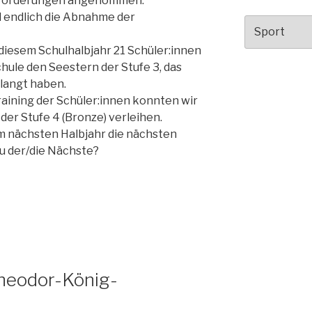
usforderungen angenommen.
 endlich die Abnahme der
Kategorien
n diesem Schulhalbjahr 21 Schüler:innen
ule den Seestern der Stufe 3, das
langt haben.
raining der Schüler:innen konnten wir
der Stufe 4 (Bronze) verleihen.
im nächsten Halbjahr die nächsten
du der/die Nächste?
Theodor-König-