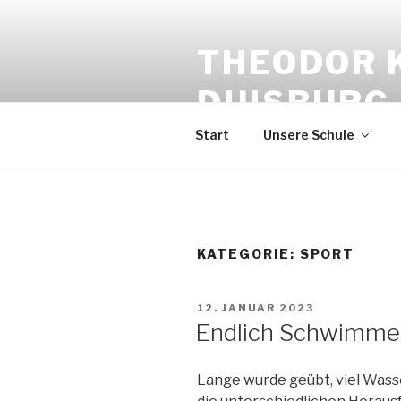
Zum
Inhalt
THEODOR 
springen
DUISBURG
Start
Unsere Schule
KATEGORIE:
SPORT
VERÖFFENTLICHT
12. JANUAR 2023
AM
Endlich Schwimme
Lange wurde geübt, viel Was