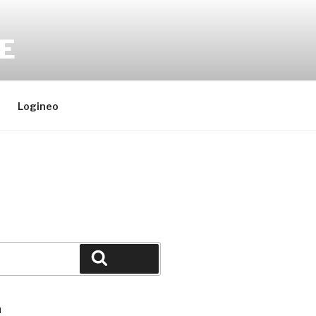
E
Logineo
Suchen
N