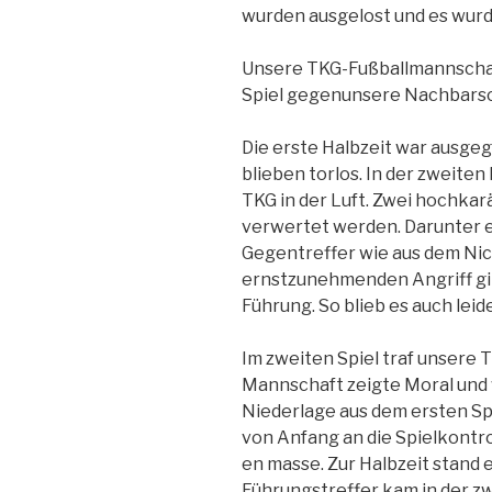
wurden ausgelost und es wurde
Unsere TKG-Fußballmannschaf
Spiel gegenunsere Nachbarsc
Die erste Halbzeit war ausge
blieben torlos. In der zweiten
TKG in der Luft. Zwei hochka
verwertet werden. Darunter ei
Gegentreffer wie aus dem Nic
ernstzunehmenden Angriff gin
Führung. So blieb es auch leid
Im zweiten Spiel traf unsere 
Mannschaft zeigte Moral und 
Niederlage aus dem ersten S
von Anfang an die Spielkontr
en masse. Zur Halbzeit stand e
Führungstreffer kam in der zwe