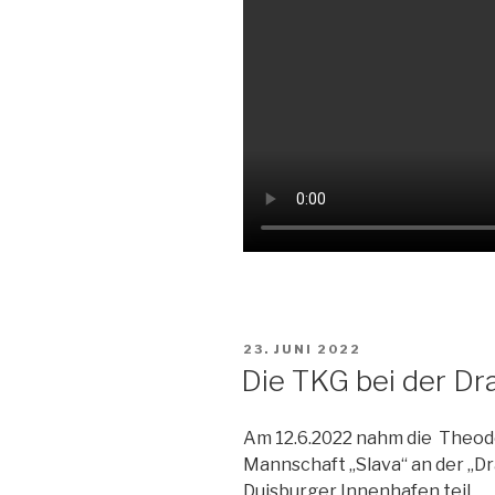
VERÖFFENTLICHT
23. JUNI 2022
AM
Die TKG bei der D
Am 12.6.2022 nahm die Theod
Mannschaft „Slava“ an der „
Duisburger Innenhafen teil.