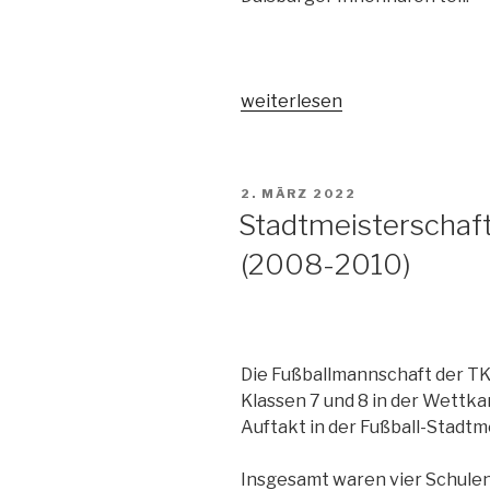
„Die
weiterlesen
TKG
bei
der
VERÖFFENTLICHT
2. MÄRZ 2022
Drachenbootregatta“
AM
Stadtmeisterschaft
(2008-2010)
Die Fußballmannschaft der TK
Klassen 7 und 8 in der Wettkam
Auftakt in der Fußball-Stadtm
Insgesamt waren vier Schulen 