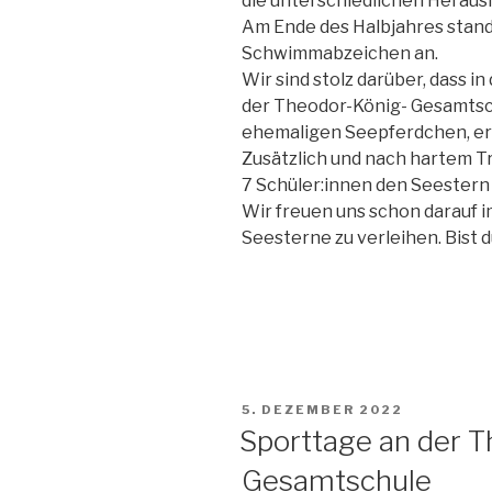
die unterschiedlichen Hera
Am Ende des Halbjahres stand
Schwimmabzeichen an.
Wir sind stolz darüber, dass i
der Theodor-König- Gesamtsch
ehemaligen Seepferdchen, er
Zusätzlich und nach hartem T
7 Schüler:innen den Seestern 
Wir freuen uns schon darauf 
Seesterne zu verleihen. Bist 
VERÖFFENTLICHT
5. DEZEMBER 2022
AM
Sporttage an der 
Gesamtschule