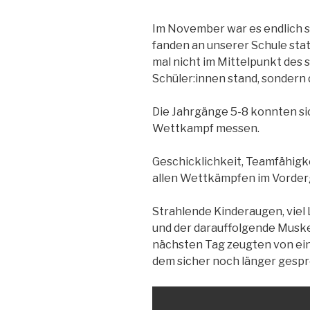
Im November war es endlich s
fanden an unserer Schule sta
mal nicht im Mittelpunkt des 
Schüler:innen stand, sondern 
Die Jahrgänge 5-8 konnten si
Wettkampf messen.
Geschicklichkeit, Teamfähigke
allen Wettkämpfen im Vorder
Strahlende Kinderaugen, viel
und der darauffolgende Muske
nächsten Tag zeugten von ei
dem sicher noch länger gesp