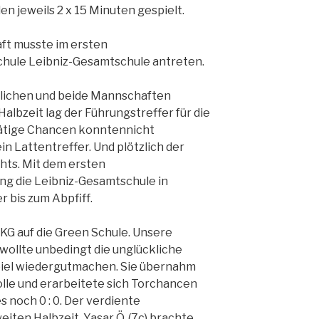
n jeweils 2 x 15 Minuten gespielt.
t musste im ersten
hule Leibniz-Gesamtschule antreten.
glichen und beide Mannschaften
 Halbzeit lag der Führungstreffer für die
rätige Chancen konntennicht
n Lattentreffer. Und plötzlich der
hts. Mit dem ersten
g die Leibniz-Gesamtschule in
er bis zum Abpfiff.
TKG auf die Green Schule. Unsere
wollte unbedingt die unglückliche
piel wiedergutmachen. Sie übernahm
olle und erarbeitete sich Torchancen
s noch 0 : 0. Der verdiente
iten Halbzeit. Yasar Ö. (7c) brachte