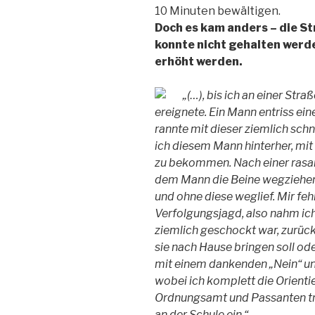
10 Minuten bewältigen.
Doch es kam anders – die St
konnte nicht gehalten wer
erhöht werden.
„(…), bis ich an einer Str
ereignete. Ein Mann entriss ei
rannte mit dieser ziemlich sch
ich diesem Mann hinterher, mit 
zu bekommen. Nach einer rasan
dem Mann die Beine wegziehen, 
und ohne diese weglief. Mir fehl
Verfolgungsjagd, also nahm ich 
ziemlich geschockt war, zurück.
sie nach Hause bringen soll ode
mit einem dankenden „Nein“ u
wobei ich komplett die Orienti
Ordnungsamt und Passanten tra
an der Schule ein.“