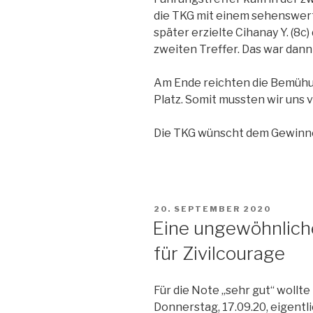
die TKG mit einem sehenswer
später erzielte Cihanay Y. (8c
zweiten Treffer. Das war dann
Am Ende reichten die Bemühun
Platz. Somit mussten wir uns 
Die TKG wünscht dem Gewinner
VERÖFFENTLICHT
20. SEPTEMBER 2020
AM
Eine ungewöhnliche
für Zivilcourage
Für die Note „sehr gut“ wollt
Donnerstag, 17.09.20, eigentl