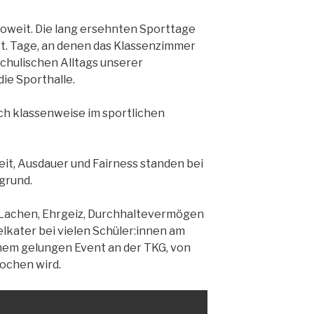
oweit. Die lang ersehnten Sporttage
tt. Tage, an denen das Klassenzimmer
schulischen Alltags unserer
die Sporthalle.
ch klassenweise im sportlichen
it, Ausdauer und Fairness standen bei
grund.
 Lachen, Ehrgeiz, Durchhaltevermögen
lkater bei vielen Schüler:innen am
nem gelungen Event an der TKG, von
rochen wird.