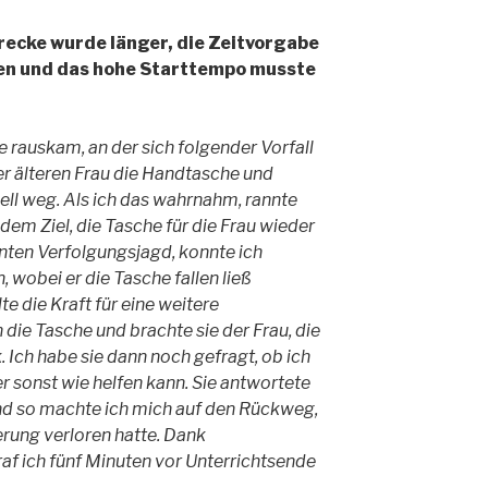
recke wurde länger, die Zeitvorgabe
den und das hohe Starttempo musste
aße rauskam, an der sich folgender Vorfall
ner älteren Frau die Handtasche und
nell weg. Als ich das wahrnahm, rannte
dem Ziel, die Tasche für die Frau wieder
ten Verfolgungsjagd, konnte ich
wobei er die Tasche fallen ließ
te die Kraft für eine weitere
die Tasche und brachte sie der Frau, die
 Ich habe sie dann noch gefragt, ob ich
r sonst wie helfen kann. Sie antwortete
nd so machte ich mich auf den Rückweg,
erung verloren hatte. Dank
f ich fünf Minuten vor Unterrichtsende